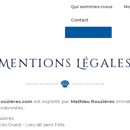
Qui sommes-nous
No
Contact
06 52 30 93 69
Mentions Légale
rouzieres.com
est exploité par
Mathieu Rouzières
immatr
ordonnées :
zières
ès Ouest – Lieu dit saint Félix