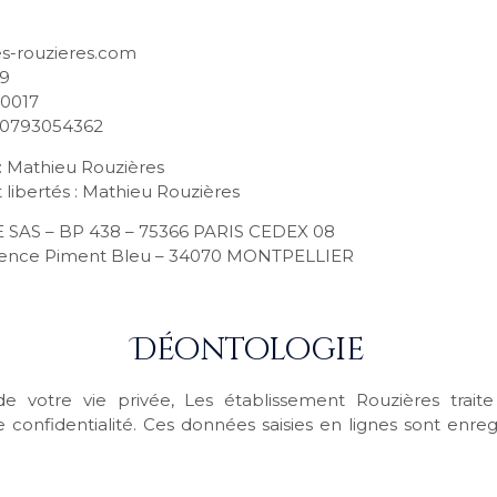
es-rouzieres.com
69
00017
60793054362
: Mathieu Rouzières
libertés : Mathieu Rouzières
 SAS – BP 438 – 75366 PARIS CEDEX 08
Agence Piment Bleu – 34070 MONTPELLIER
Déontologie
e votre vie privée, Les établissement Rouzières traite
e confidentialité. Ces données saisies en lignes sont enreg