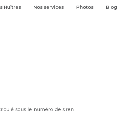
s Huîtres
Nos services
Photos
Blog
s
iculé sous le numéro de siren